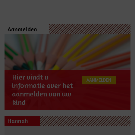
Aanmelden
Hier vindt u
AANMELDEN
informatie over het
aanmelden van uw
kind
Hannah