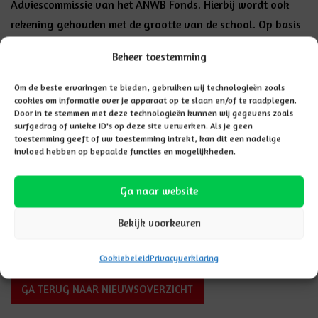
Adviescommissie van het ANWB Fonds. Hierbij wordt ook
rekening gehouden met de grootte van de school. Op basis
van het aantal stemmen en de motivering op het
Beheer toestemming
aanmeldformulier, bepaalt de Adviescommissie uiteindelijk
wie er wint. De winnaars worden op 21 juni geïnformeerd,
Om de beste ervaringen te bieden, gebruiken wij technologieën zoals
cookies om informatie over je apparaat op te slaan en/of te raadplegen.
waarna het ANWB Verkeersplein tussen 5 juli en 10
Door in te stemmen met deze technologieën kunnen wij gegevens zoals
september wordt aangelegd. Na de zomervakantie wordt
surfgedrag of unieke ID's op deze site verwerken. Als je geen
toestemming geeft of uw toestemming intrekt, kan dit een nadelige
het plein feestelijk geopend.
invloed hebben op bepaalde functies en mogelijkheden.
Stem vóór 10 juni
Ga naar website
Gun je basisschool de Fontein een ANWB Verkeersplein? Stem
Bekijk voorkeuren
dan tussen 21 mei en 10 juni via
anwb.nl/verkeerspleinen
.
Cookiebeleid
Privacyverklaring
GA TERUG NAAR NIEUWSOVERZICHT